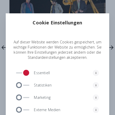
Cookie Einstellungen
Auf dieser Website werden Cookies gespeichert, um
arrow_back
arrow_forward
wichtige Funktionen der Website zu ermöglichen. Sie
können Ihre Einstellungen jederzeit ändern oder die
Wenn Geschichte auf die
Standardeinstellungen akzeptieren.
Bühne zurückkehrt
Mit der „Feuernacht“ bringen die Tiroler
Essentiell
i
Volksschauspiele ein bewegendes Kapitel
der Tiroler Geschichte eindrucksvoll auf
Statistiken
i
die Bühne.
von Sandra Tannenberger
Marketing
i
Externe Medien
i